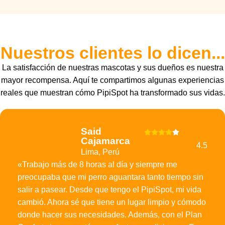
Nuestros clientes lo dicen...
La satisfacción de nuestras mascotas y sus dueños es nuestra
mayor recompensa. Aquí te compartimos algunas experiencias
reales que muestran cómo PipiSpot ha transformado sus vidas.
Said
Cajamarca
4.5
Lima, Perú
«Trabajo más de 8 horas al día y siempre me
preocupaba que mi perro aguantara tanto tiempo sin
salir a pasear. Desde que tengo el PipiSpot, mi vida
cambió. Ahora sé que tiene un lugar limpio y cómodo
donde hacer sus necesidades. Además, con el Plan