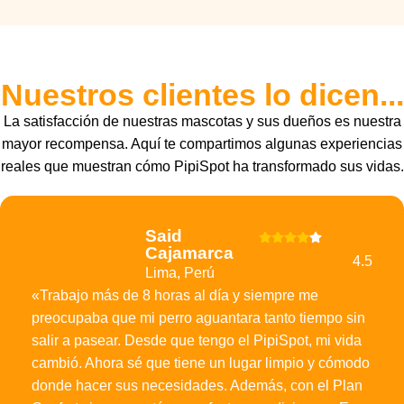
Nuestros clientes lo dicen...
La satisfacción de nuestras mascotas y sus dueños es nuestra
mayor recompensa. Aquí te compartimos algunas experiencias
reales que muestran cómo PipiSpot ha transformado sus vidas.
Said
Cajamarca
4.5
Lima, Perú
«Trabajo más de 8 horas al día y siempre me
preocupaba que mi perro aguantara tanto tiempo sin
salir a pasear. Desde que tengo el PipiSpot, mi vida
cambió. Ahora sé que tiene un lugar limpio y cómodo
donde hacer sus necesidades. Además, con el Plan