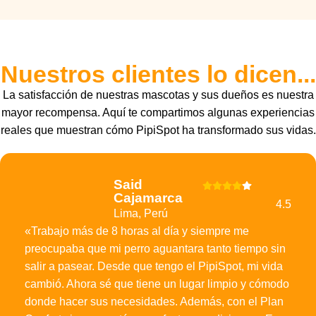
Nuestros clientes lo dicen...
La satisfacción de nuestras mascotas y sus dueños es nuestra
mayor recompensa. Aquí te compartimos algunas experiencias
reales que muestran cómo PipiSpot ha transformado sus vidas.
Said
Cajamarca
4.5
Lima, Perú
«Trabajo más de 8 horas al día y siempre me
preocupaba que mi perro aguantara tanto tiempo sin
salir a pasear. Desde que tengo el PipiSpot, mi vida
cambió. Ahora sé que tiene un lugar limpio y cómodo
donde hacer sus necesidades. Además, con el Plan